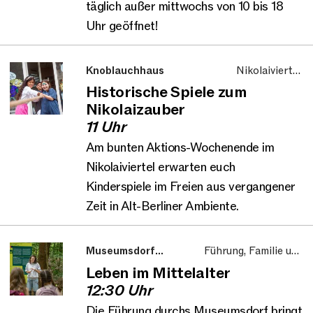
täglich außer mittwochs von 10 bis 18
Uhr geöffnet!
Knoblauchhaus
Nikolaiviertel,
Familie und Kinder
Historische Spiele zum
Nikolaizauber
11 Uhr
Am bunten Aktions-Wochenende im
Nikolaiviertel erwarten euch
Kinderspiele im Freien aus vergangener
Zeit in Alt-Berliner Ambiente.
Museumsdorf
Führung, Familie und
Düppel
Kinder
Leben im Mittelalter
12:30 Uhr
Die Führung durchs Museumsdorf bringt