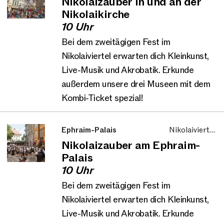
Nikolaizauber in und an der
und Kinder
Nikolaikirche
10 Uhr
Bei dem zweitägigen Fest im
Nikolaiviertel erwarten dich Kleinkunst,
Live-Musik und Akrobatik. Erkunde
außerdem unsere drei Museen mit dem
Kombi-Ticket spezial!
Ephraim-Palais
Nikolaiviertel,
Aktionstag, Familie
Nikolaizauber am Ephraim-
und Kinder
Palais
10 Uhr
Bei dem zweitägigen Fest im
Nikolaiviertel erwarten dich Kleinkunst,
Live-Musik und Akrobatik. Erkunde