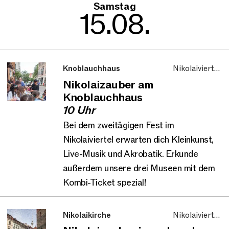
Samstag
15.08.
Knoblauchhaus
Nikolaiviertel,
Aktionstag, Familie
Nikolaizauber am
und Kinder
Knoblauchhaus
10 Uhr
Bei dem zweitägigen Fest im
Nikolaiviertel erwarten dich Kleinkunst,
Live-Musik und Akrobatik. Erkunde
außerdem unsere drei Museen mit dem
Kombi-Ticket spezial!
Nikolaikirche
Nikolaiviertel,
Aktionstag, Familie