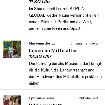
11:30 Uhr
Im Sauseschritt durch BERLIN
GLOBAL: Jeder Raum verspricht einen
neuen Blick auf Berlin und die Welt,
gemeinsame Ideen und Spaß!
Museumsdorf
Führung, Familie und
Düppel
Kinder
Leben im Mittelalter
12:30 Uhr
Die Führung durchs Museumsdorf bringt
dir die Kultur, die Landwirtschaft und
das Handwerk des Mittelalters praktisch
näher.
Ephraim-Palais
Nikolaiviertel,
Workshop, Familie