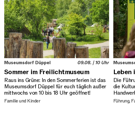
Museumsdorf Düppel
09.08. | 10 Uhr
Museumsd
Sommer im Freilichtmuseum
Leben 
Raus ins Grüne: In den Sommerferien ist das
Die Führ
Museumsdorf Düppel für euch täglich außer
die Kultu
mittwochs von 10 bis 18 Uhr geöffnet!
Handwerk 
Familie und Kinder
Fü