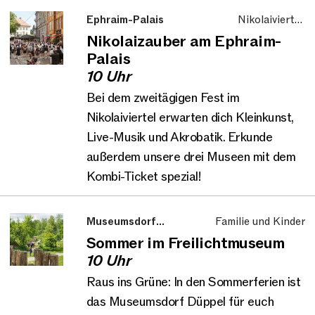
Ephraim-Palais
Nikolaiviertel,
Aktionstag, Familie
Nikolaizauber am Ephraim-
und Kinder
Palais
10 Uhr
Bei dem zweitägigen Fest im
Nikolaiviertel erwarten dich Kleinkunst,
Live-Musik und Akrobatik. Erkunde
außerdem unsere drei Museen mit dem
Kombi-Ticket spezial!
Museumsdorf
Familie und Kinder
Düppel
Sommer im Freilichtmuseum
10 Uhr
Raus ins Grüne: In den Sommerferien ist
das Museumsdorf Düppel für euch