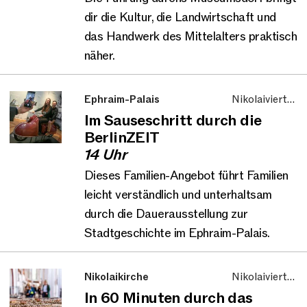
dir die Kultur, die Landwirtschaft und
das Handwerk des Mittelalters praktisch
näher.
Ephraim-Palais
Nikolaiviertel,
Führung, Familie und
Im Sauseschritt durch die
Kinder
BerlinZEIT
14 Uhr
Dieses Familien-Angebot führt Familien
leicht verständlich und unterhaltsam
durch die Dauerausstellung zur
Stadtgeschichte im Ephraim-Palais.
Nikolaikirche
Nikolaiviertel,
Führung
In 60 Minuten durch das