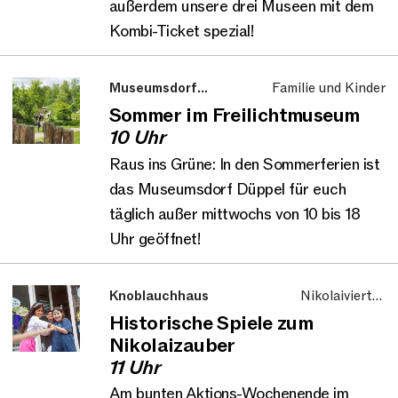
außerdem unsere drei Museen mit dem
Kombi-Ticket spezial!
Museumsdorf
Familie und Kinder
Düppel
Sommer im Freilichtmuseum
10 Uhr
Raus ins Grüne: In den Sommerferien ist
das Museumsdorf Düppel für euch
täglich außer mittwochs von 10 bis 18
Uhr geöffnet!
Knoblauchhaus
Nikolaiviertel,
Familie und Kinder
Historische Spiele zum
Nikolaizauber
11 Uhr
Am bunten Aktions-Wochenende im