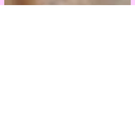
Berliner Mauer mit Grenzsoldat und spielenden Kindern
(Ausschnitt), 1961
© & Foto: Walter Schulze (Reproduktion: Oliver Ziebe)