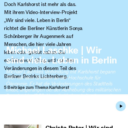
Doch Karlshorst ist mehr als das.
Mit ihrem Video-Interview-Projekt
„Wir sind viele. Leben in Berlin“
richtet die Berliner Künstlerin Sonya
Schönberger ihr Augenmerk auf
Menschen, die hier viele Jahren
Michael Laschke | Wir
leben oder gelebt haben. Sie
sind viele. Leben in Berlin
erzählen vom Alltag und von den
Veränderungen in diesem Teil des
Michael Laschkes Verbindung mit Karlshorst begann
Berliner Bezirks Lichtenberg.
1961 mit dem Studium an der Hochschule für
Ökonomie. Er hat die Veränderungen des Stadtteils
5 Beiträge zum Thema Karlshorst
erlebt, angefangen bei der Aufhebung des militärischen
Sperrbezirks 1963 über die Umbruchsituation nach
1990 bis zum aktuellen Wohnungsneubau.
Video