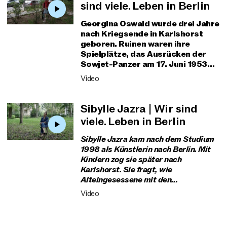
sind viele. Leben in Berlin
Georgina Oswald wurde drei Jahre
nach Kriegsende in Karlshorst
geboren. Ruinen waren ihre
Spielplätze, das Ausrücken der
Sowjet-Panzer am 17. Juni 1953
erlebte sie mit. Seit 1989 lebt sie
Video
in Bayern und zeitweise in Berlin.
Sibylle Jazra | Wir sind
viele. Leben in Berlin
Sibylle Jazra kam nach dem Studium
1998 als Künstlerin nach Berlin. Mit
Kindern zog sie später nach
Karlshorst. Sie fragt, wie
Alteingesessene mit den
Zugezogenen und wachsendem
Video
Verkehr zurechtkommen.