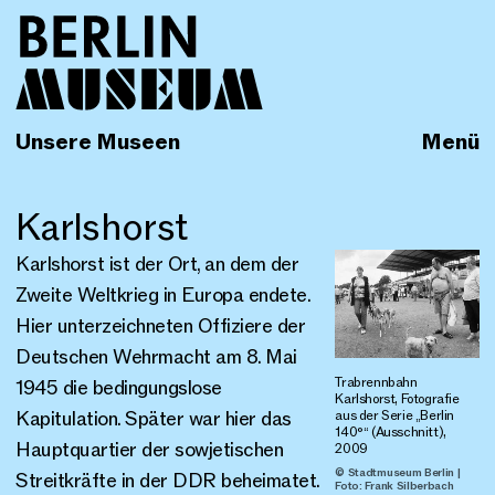
Unsere Museen
Menü
Karlshorst
Karlshorst ist der Ort, an dem der
Zweite Weltkrieg in Europa endete.
Hier unterzeichneten Offiziere der
Deutschen Wehrmacht am 8. Mai
Trabrennbahn
1945 die bedingungslose
Karlshorst, Fotografie
Kapitulation. Später war hier das
aus der Serie „Berlin
140°“ (Ausschnitt),
Hauptquartier der sowjetischen
2009
© Stadtmuseum Berlin |
Streitkräfte in der DDR beheimatet.
Foto: Frank Silberbach