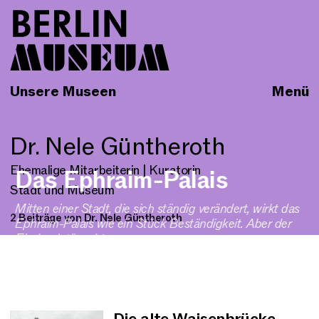
Unsere Museen
Menü
Dr. Nele Güntheroth
Ehemalige Mitarbeiterin | Kuratorin
Das Ephraim-Palais
Stadt und Museum
Mitten einer Stadt, die sich ständig verändert, wirkt das
2 Beiträge von Dr. Nele Güntheroth
Ephraim-Palais wie ein Stück Beständigkeit. Aber der
Eindruck täuscht.
Artikel, 5 min Lesezeit