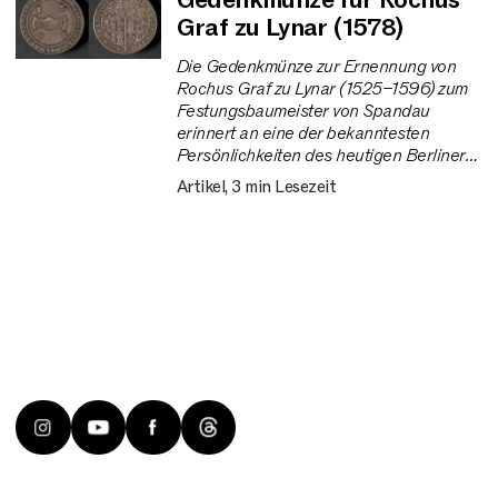
Gedenkmünze für Rochus
Graf zu Lynar (1578)
Die Gedenkmünze zur Ernennung von
Rochus Graf zu Lynar (1525–1596) zum
Festungsbaumeister von Spandau
erinnert an eine der bekanntesten
Persönlichkeiten des heutigen Berliner
Bezirks.
Artikel, 3 min Lesezeit