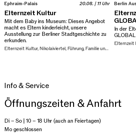
Ephraim-Palais
20.08. | 11 Uhr
Berlin Au
Elternzeit Kultur
Eltern
GLOB
Mit dem Baby ins Museum: Dieses Angebot
macht es Eltern kinderleicht, unsere
In der El
Ausstellung zur Berliner Stadtgeschichte zu
GLOBAL m
erkunden.
Elternzeit Kultur, Nikolaiviertel, Führung, Familie und
Kinder
Info & Service
Öffnungszeiten & Anfahrt
Di – So | 10 – 18 Uhr (auch an Feiertagen)
Mo geschlossen