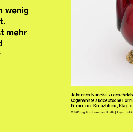
n wenig
t.
st mehr
d
r
Johannes Kunckel zugeschriebe
sogenannte süddeutsche Form 
Form einer Kreuzblume, Klappde
© Stiftung Stadtmuseum Berlin | Reprodukti