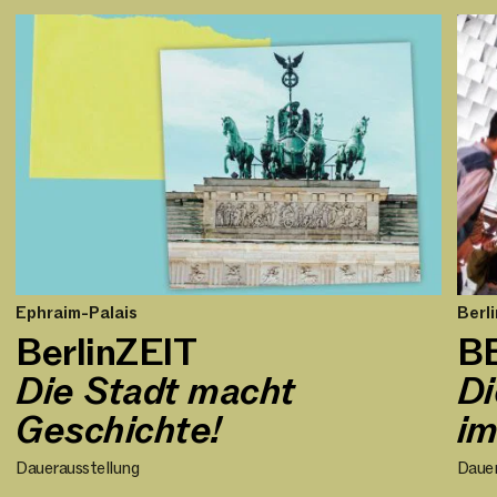
Ephraim-Palais
Berl
BerlinZEIT
B
Die Stadt macht
Di
Geschichte!
im
Dauerausstellung
Dauer