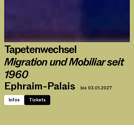
Tapetenwechsel
Migration und Mobiliar seit
1960
Ephraim-Palais
bis 03.01.2027
Infos
Tickets