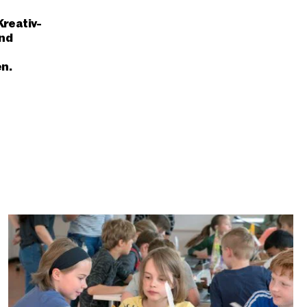
Kreativ-
nd
n.