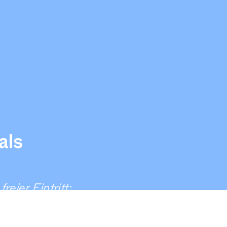
als
reier Eintritt: