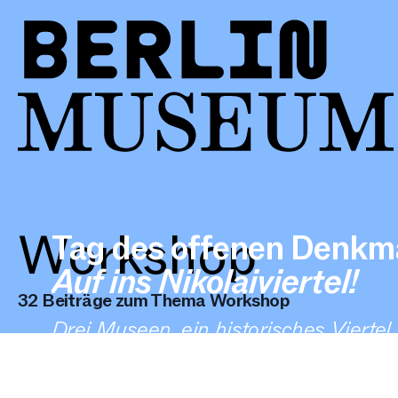
Workshop
Tag des offenen Denkm
Auf ins Nikolaiviertel!
32 Beiträge zum Thema Workshop
Drei Museen, ein historisches Viertel, f
Entdeckt das Nikolaiviertel neu.
Artikel, 2 min Lesezeit